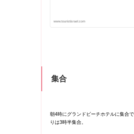
www.touristisrael.com
集合
朝4時にグランドビーチホテルに集合で
りは3時半集合。