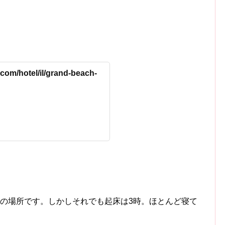
com/hotel/il/grand-beach-
いの場所です。しかしそれでも起床は3時。ほとんど寝て