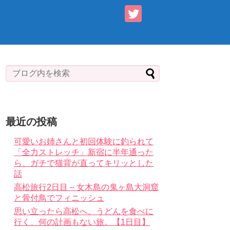
最近の投稿
可愛いお姉さんと初回体験に釣られて
「全力ストレッチ」新宿に半年通った
ら、ガチで猫背が直ってキリッとした
話
高松旅行2日目 – 女木島の鬼ヶ島大洞窟
と骨付鳥でフィニッシュ
思い立ったら高松へ。うどんを食べに
行く、何の計画もない旅。【1日目】