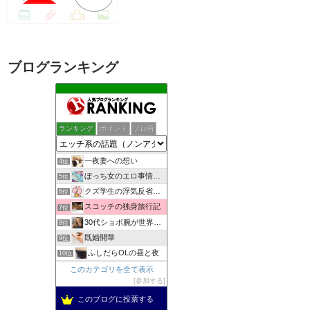
ブログランキング
助平半生記
1位
ランキング
ポイント
ブロ画
しっぽの練習帳
2位
女子スポーツジャーナル
3位
一夜妻への想い
4位
ぼっち女のエロ事情 一人エッチをとことん楽しむアダルトブログ
5位
クズ学生の浮気反省日記
6位
スコッチの独身旅行記
7位
30代ショボ腕が世界でナンパとフウゾクを楽しむブログ
8位
既婚開華
9位
ふしだらOLの昼と夜
10位
出会い無料検索
このカテゴリを全て表示
11位
参加する
男の性体験告白Blog
12位
自慰依存症OLのオナニー体験告白ブログ
このブログに投票する
13位