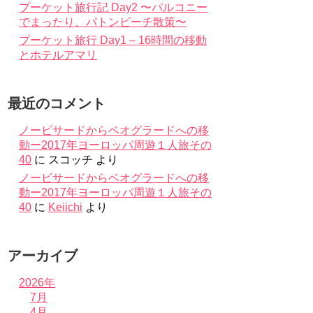
プーケット旅行記 Day2 〜バルコニー
でまったり、パトンビーチ散策〜
プーケット旅行 Day1 – 16時間の移動
とホテルアマリ
最近のコメント
ノービサードからベオグラードへの移
動ー2017年ヨーロッパ周遊１人旅その
40
に
スコッチ
より
ノービサードからベオグラードへの移
動ー2017年ヨーロッパ周遊１人旅その
40
に
Keiichi
より
アーカイブ
2026年
7月
4月