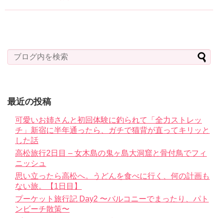
最近の投稿
可愛いお姉さんと初回体験に釣られて「全力ストレッ
チ」新宿に半年通ったら、ガチで猫背が直ってキリッと
した話
高松旅行2日目 – 女木島の鬼ヶ島大洞窟と骨付鳥でフィ
ニッシュ
思い立ったら高松へ。うどんを食べに行く、何の計画も
ない旅。【1日目】
プーケット旅行記 Day2 〜バルコニーでまったり、パト
ンビーチ散策〜