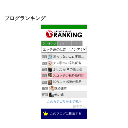
ブログランキング
助平半生記
1位
しっぽの練習帳
2位
ランキング
ポイント
ブロ画
女子スポーツジャーナル
3位
一夜妻への想い
4位
ぼっち女のエロ事情 一人エッチをとことん楽しむアダルトブログ
5位
クズ学生の浮気反省日記
6位
ふしだらOLの昼と夜
7位
スコッチの独身旅行記
8位
30代ショボ腕が世界でナンパとフウゾクを楽しむブログ
9位
既婚開華
10位
俺の嫁
11位
男の性体験告白Blog
このカテゴリを全て表示
12位
参加する
出会い無料検索
13位
自慰依存症OLのオナニー体験告白ブログ
このブログに投票する
14位
アウトロー式 超価値ある情報無料発信
15位