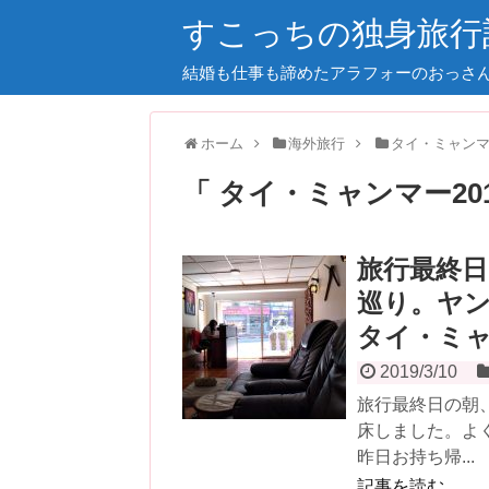
すこっちの独身旅行
結婚も仕事も諦めたアラフォーのおっさ
ホーム
海外旅行
タイ・ミャンマー
「 タイ・ミャンマー20
旅行最終
巡り。ヤ
タイ・ミャ
2019/3/10
旅行最終日の朝
床しました。よ
昨日お持ち帰...
記事を読む