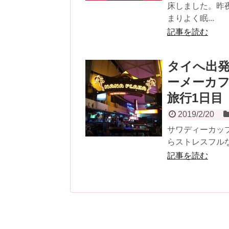
床しました。昨
まりよく眠...
記事を読む
タイへ出
ーメーカ
旅行1日目
2019/2/20
サワディーカップ
らストレスフルな
記事を読む