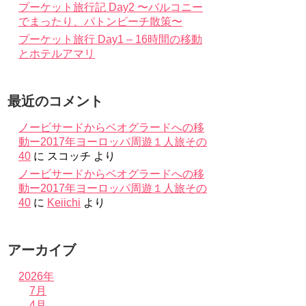
プーケット旅行記 Day2 〜バルコニー
でまったり、パトンビーチ散策〜
プーケット旅行 Day1 – 16時間の移動
とホテルアマリ
最近のコメント
ノービサードからベオグラードへの移
動ー2017年ヨーロッパ周遊１人旅その
40
に
スコッチ
より
ノービサードからベオグラードへの移
動ー2017年ヨーロッパ周遊１人旅その
40
に
Keiichi
より
アーカイブ
2026年
7月
4月