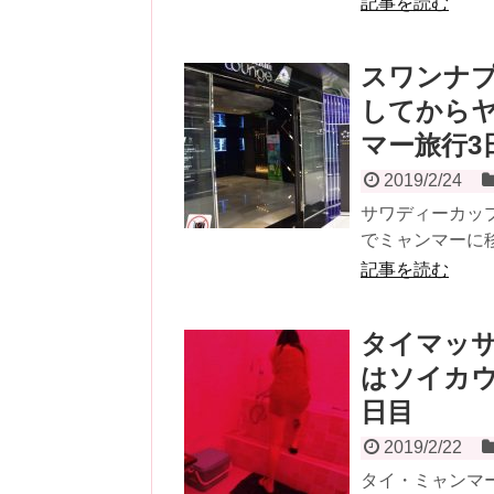
記事を読む
スワンナ
してから
マー旅行3
2019/2/24
サワディーカッ
でミャンマーに移
記事を読む
タイマッ
はソイカウ
日目
2019/2/22
タイ・ミャンマ