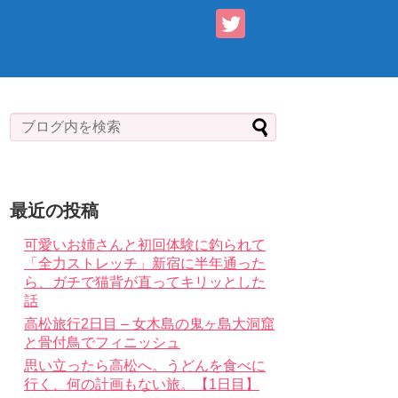
最近の投稿
可愛いお姉さんと初回体験に釣られて
「全力ストレッチ」新宿に半年通った
ら、ガチで猫背が直ってキリッとした
話
高松旅行2日目 – 女木島の鬼ヶ島大洞窟
と骨付鳥でフィニッシュ
思い立ったら高松へ。うどんを食べに
行く、何の計画もない旅。【1日目】