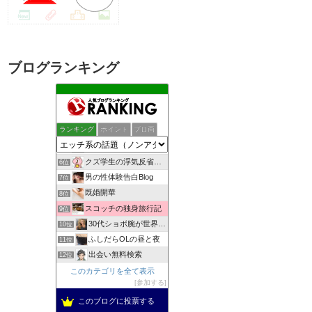
ブログランキング
しっぽの練習帳
2位
女子スポーツジャーナル
3位
ランキング
ポイント
ブロ画
一夜妻への想い
4位
ぼっち女のエロ事情 一人エッチをとことん楽しむアダルトブログ
5位
クズ学生の浮気反省日記
6位
男の性体験告白Blog
7位
既婚開華
8位
スコッチの独身旅行記
9位
30代ショボ腕が世界でナンパとフウゾクを楽しむブログ
10位
ふしだらOLの昼と夜
11位
出会い無料検索
12位
自慰依存症OLのオナニー体験告白ブログ
このカテゴリを全て表示
13位
参加する
アウトロー式 超価値ある情報無料発信
14位
女の子のちょっとHだけど放っておけない悩み
このブログに投票する
15位