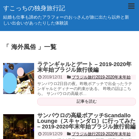
すこっちの独身旅行記
結婚も仕事も諦めたアラフォーのおっさんが旅に出たら以外と新
しい出会いがあったりした体験談
「 海外風俗 」一覧
ラテンギャルとデート – 2019-2020年
末年始ブラジル旅行後編
2019/12/31
ブラジル旅行2019-2020年末年始
サンパウロ2日目の夜。昨晩ボアッチで出会ったラテ
ンギャルとディナーの約束がある。 昨晩の話はこち
ら。 サンパウロの高級ボ...
記事を読む
サンパウロの高級ボアッチScandallo
Lounge（スキャンダロ）に行ってみた
– 2019-2020年末年始ブラジル旅行前編
2019/12/29
ブラジル旅行2019-2020年末年始