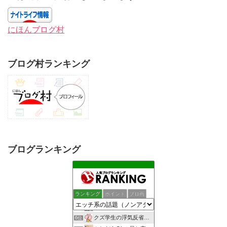
にほんブログ村
ブログ村ランキング
ブログランキング
しっぽの練習帳
2位
女子スポーツジャーナル
3位
ランキング
ポイント
ブロ画
一夜妻への想い
4位
ぼっち女のエロ事情 一人エッチをとことん楽しむアダルトブログ
5位
クズ学生の浮気反省日記
6位