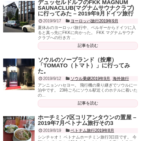
デュッセルドルフのFKK MAGNUM
SAUNACLUB(マグナムサウナクラブ)
に行ってみた – 2019年9月ドイツ旅行
2019/9/17
ヨーロッパ旅行2019年9月
夏休みのヨーロッパ旅行中、ベルギーからドイツに入
ると真っ先にFKKに向かった。 FKK マグナムサウナ
クラブへの行き方 ...
記事を読む
ソウルのソープランド（按摩）
「TOMATO（トマト）」に行ってみ
た。
2019/9/12
ソウル乗継2019年9月
,
海外旅行
アンニョンハセヨー。 飛行機の乗り継ぎでソウルに一
泊中です。 23時ごろにソウル駅近くのホテルに着いた
の...
記事を読む
ホーチミン7区コリアンタウンの置屋 –
2019年7月ベトナム旅行その3
2019/8/19
ベトナム旅行2019年8月
シンチャオ！ ベトナムホーチミン旅行3日目です。 今