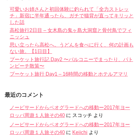
可愛いお姉さんと初回体験に釣られて「全力ストレッ
チ」新宿に半年通ったら、ガチで猫背が直ってキリッと
した話
高松旅行2日目 – 女木島の鬼ヶ島大洞窟と骨付鳥でフィ
ニッシュ
思い立ったら高松へ。うどんを食べに行く、何の計画も
ない旅。【1日目】
プーケット旅行記 Day2 〜バルコニーでまったり、パト
ンビーチ散策〜
プーケット旅行 Day1 – 16時間の移動とホテルアマリ
最近のコメント
ノービサードからベオグラードへの移動ー2017年ヨー
ロッパ周遊１人旅その40
に
スコッチ
より
ノービサードからベオグラードへの移動ー2017年ヨー
ロッパ周遊１人旅その40
に
Keiichi
より