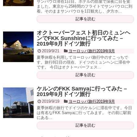
サンパウロ滞在1日目。ホテルの部屋で深夜に目を覚
ました。東京から25時間のフライトでサンパウロに到
着。そのままサンパウロを1日観光し、夕方ホ...
記事を読む
オクトーバーフェスト初日のミュンヘ
ンでFKK Sunshineに行ってみた –
2019年9月ドイツ旅行
2019/9/21
ヨーロッパ旅行2019年9月
夏季休暇を利用してヨーロッパ旅行中のすこっちで
す。旅行8日目の現在、ドイツのミュンヘンに滞在中
です。 今日はオクトーバーフェス...
記事を読む
ケルンのFKK Samyaに行ってみた –
2019年9月ドイツ旅行
2019/9/19
ヨーロッパ旅行2019年9月
夏季休暇の旅行でドイツのケルンに滞在中です。今日
は有名なFKK Samyaに行ってみます。 その前に駅前
にある...
記事を読む