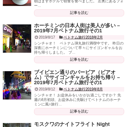
朝はまずホテルで朝食を食べました。 左奥にあるフォ
ー...
記事を読む
ホーチミンの日本人街は美人が多い –
2019年7月ベトナム旅行その1
2019/8/17
ベトナム旅行2018年2月
シンチャオ！ ベトナム弾丸旅行満喫中です。 昨日の
深夜にホーチミンについて早々にサイゴンギャルをお
持ち帰りしました。 ブ...
記事を読む
ブイビエン通りのバービア（ビアオ
ム）でサイゴンギャルをお持ち帰り –
2019年7月ベトナム旅行その1
2019/8/12
ベトナム旅行2019年8月
シンチャオ！ お盆休みをいかがお過ごしですか？ 先
週の8月初頭、お盆休みに先駆けてベトナムのホーチ
ミンに風○旅行...
記事を読む
モスクワのナイトフライト Night