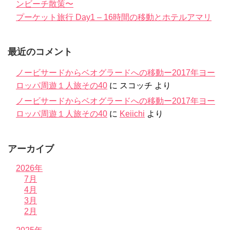
ンビーチ散策〜
プーケット旅行 Day1 – 16時間の移動とホテルアマリ
最近のコメント
ノービサードからベオグラードへの移動ー2017年ヨー
ロッパ周遊１人旅その40
に
スコッチ
より
ノービサードからベオグラードへの移動ー2017年ヨー
ロッパ周遊１人旅その40
に
Keiichi
より
アーカイブ
2026年
7月
4月
3月
2月