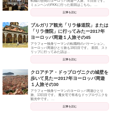
転職の合間のヨーロッパ周遊一人旅、５日目です。
ミュンヘンのFKKに行った前回はこちら。 ...
記事を読む
ブルガリア観光「リラ修道院」または
「リラ僧院」に行ってみたー2017年
ヨーロッパ周遊１人旅その45
アラフォー独身リーマンの転職時のバケーション。
ヨーロッパ周遊ひとり旅も19日目です。 前回、スト
リップに行ってみた話は...
記事を読む
クロアチア・ドゥブロヴニクの城壁を
歩いて見たー2017年ヨーロッパ周遊
１人旅その30
アラフォー独身リーマンのヨーロッパ周遊ひとり
旅、13日目です。 魔女宅で有名なドゥブロヴニクを
観光中です。 ...
記事を読む