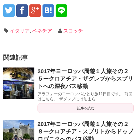
イタリア
,
ベネチア
スコッチ
関連記事
2017年ヨーロッパ周遊１人旅その２
５ークロアチア・ザグレブからスプリ
トへの深夜バス移動
アラフォーのヨーロッパひとり旅11日目です。 前回
はこちら。 ザグレブには泊まら...
記事を読む
2017年ヨーロッパ周遊１人旅その２
８ークロアチア・スプリトからドゥブ
ロヴニクへのバス移動