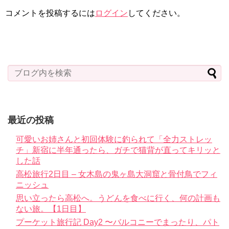
コメントを投稿するには
ログイン
してください。
最近の投稿
可愛いお姉さんと初回体験に釣られて「全力ストレッ
チ」新宿に半年通ったら、ガチで猫背が直ってキリッと
した話
高松旅行2日目 – 女木島の鬼ヶ島大洞窟と骨付鳥でフィ
ニッシュ
思い立ったら高松へ。うどんを食べに行く、何の計画も
ない旅。【1日目】
プーケット旅行記 Day2 〜バルコニーでまったり、パト