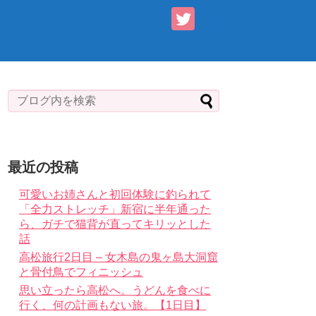
最近の投稿
可愛いお姉さんと初回体験に釣られて
「全力ストレッチ」新宿に半年通った
ら、ガチで猫背が直ってキリッとした
話
高松旅行2日目 – 女木島の鬼ヶ島大洞窟
と骨付鳥でフィニッシュ
思い立ったら高松へ。うどんを食べに
行く、何の計画もない旅。【1日目】