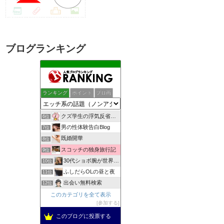
ブログランキング
しっぽの練習帳
2位
女子スポーツジャーナル
3位
ランキング
ポイント
ブロ画
一夜妻への想い
4位
ぼっち女のエロ事情 一人エッチをとことん楽しむアダルトブログ
5位
クズ学生の浮気反省日記
6位
男の性体験告白Blog
7位
既婚開華
8位
スコッチの独身旅行記
9位
30代ショボ腕が世界でナンパとフウゾクを楽しむブログ
10位
ふしだらOLの昼と夜
11位
出会い無料検索
12位
自慰依存症OLのオナニー体験告白ブログ
このカテゴリを全て表示
13位
参加する
アウトロー式 超価値ある情報無料発信
14位
女の子のちょっとHだけど放っておけない悩み
このブログに投票する
15位