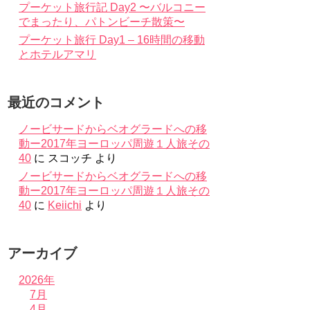
プーケット旅行記 Day2 〜バルコニー
でまったり、パトンビーチ散策〜
プーケット旅行 Day1 – 16時間の移動
とホテルアマリ
最近のコメント
ノービサードからベオグラードへの移
動ー2017年ヨーロッパ周遊１人旅その
40
に
スコッチ
より
ノービサードからベオグラードへの移
動ー2017年ヨーロッパ周遊１人旅その
40
に
Keiichi
より
アーカイブ
2026年
7月
4月