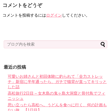
コメントをどうぞ
コメントを投稿するには
ログイン
してください。
最近の投稿
可愛いお姉さんと初回体験に釣られて「全力ストレッ
チ」新宿に半年通ったら、ガチで猫背が直ってキリッと
した話
高松旅行2日目 – 女木島の鬼ヶ島大洞窟と骨付鳥でフィ
ニッシュ
思い立ったら高松へ。うどんを食べに行く、何の計画も
ない旅。【1日目】