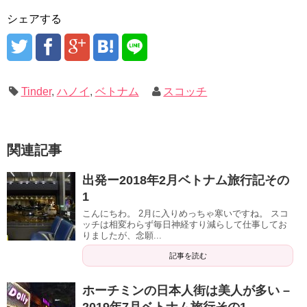
シェアする
Tinder
,
ハノイ
,
ベトナム
スコッチ
関連記事
出発ー2018年2月ベトナム旅行記その
1
こんにちわ。 2月に入りめっちゃ寒いですね。 スコ
ッチは相変わらず毎日神経すり減らして仕事してお
りましたが、念願...
記事を読む
ホーチミンの日本人街は美人が多い –
2019年7月ベトナム旅行その1