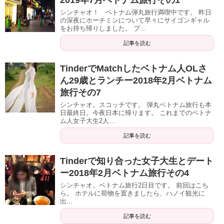
シンチャオ！ ベトナム弾丸旅行満喫中です。 昨日
の深夜にホーチミンについて早々にサイゴンギャル
をお持ち帰りしました。 ブ...
記事を読む
TinderでMatchしたベトナム人OLさ
ん29歳とランチー2018年2月ベトナム
旅行その7
シンチャオ。スコッチです。 弾丸ベトナム旅行も本
日最終日。今夜日本に帰ります。 これまでのベトナ
ム人女子大生2人...
記事を読む
Tinderで知り合った女子大生とデート
ー2018年2月ベトナム旅行その4
シンチャオ。ベトナム旅行2日目です。 前回はこち
ら。 ホテルに荷物を置きましたら、ハノイ観光に
出...
記事を読む