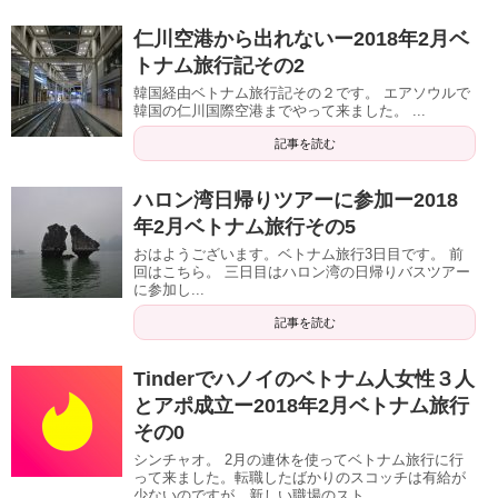
仁川空港から出れないー2018年2月ベ
トナム旅行記その2
韓国経由ベトナム旅行記その２です。 エアソウルで
韓国の仁川国際空港までやって来ました。 ...
記事を読む
ハロン湾日帰りツアーに参加ー2018
年2月ベトナム旅行その5
おはようございます。ベトナム旅行3日目です。 前
回はこちら。 三日目はハロン湾の日帰りバスツアー
に参加し...
記事を読む
Tinderでハノイのベトナム人女性３人
とアポ成立ー2018年2月ベトナム旅行
その0
シンチャオ。 2月の連休を使ってベトナム旅行に行
って来ました。転職したばかりのスコッチは有給が
少ないのですが、新しい職場のスト...