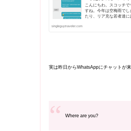
こんにちわ。スコッチで
すね。今年は空梅雨でし
たり、リア充な若者達には.
singleguytraveler.com
実は昨日からWhatsAppにチャットが
Where are you?