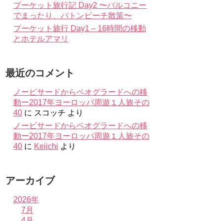
プーケット旅行記 Day2 〜バルコニー
でまったり、パトンビーチ散策〜
プーケット旅行 Day1 – 16時間の移動
とホテルアマリ
最近のコメント
ノービサードからベオグラードへの移
動ー2017年ヨーロッパ周遊１人旅その
40
に
スコッチ
より
ノービサードからベオグラードへの移
動ー2017年ヨーロッパ周遊１人旅その
40
に
Keiichi
より
アーカイブ
2026年
7月
4月