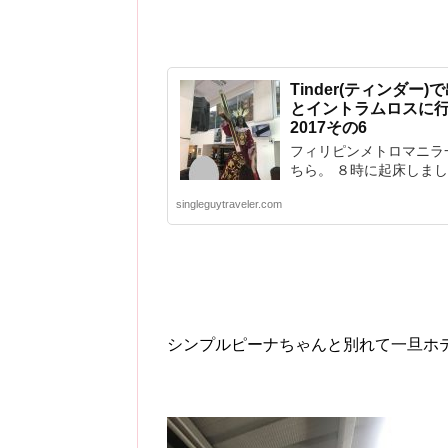
Tinder(ティンダ
とイントラムロスに行
2017その6
フィリピンメトロマニラ
ちら。 ８時に起床しました。
singleguytraveler.com
シンプルピーナちゃんと別れて一旦ホ