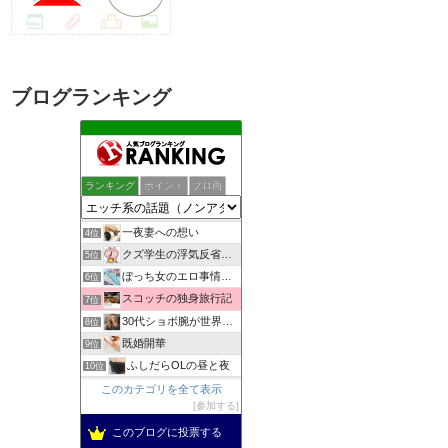
ブログランキング
助平半生記
1位
ランキング
ポイント
ブロ画
しっぽの練習帳
2位
女子スポーツジャーナル
3位
一夜妻への想い
4位
クズ学生の浮気反省日記
5位
ぼっち女のエロ事情 一人エッチをとことん楽しむアダルトブログ
6位
スコッチの独身旅行記
7位
30代ショボ腕が世界でナンパとフウゾクを楽しむブログ
8位
既婚開華
9位
ふしだらOLの昼と夜
10位
出会い無料検索
このカテゴリを全て表示
11位
参加する
男の性体験告白Blog
12位
自慰依存症OLのオナニー体験告白ブログ
このブログに投票する
13位