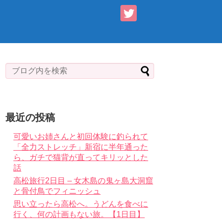
最近の投稿
可愛いお姉さんと初回体験に釣られて
「全力ストレッチ」新宿に半年通った
ら、ガチで猫背が直ってキリッとした
話
高松旅行2日目 – 女木島の鬼ヶ島大洞窟
と骨付鳥でフィニッシュ
思い立ったら高松へ。うどんを食べに
行く、何の計画もない旅。【1日目】