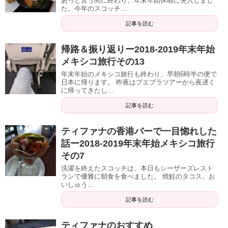
あっと言う間に終わり。年末年始休暇に突入しまし
た。今年のスコッチ...
記事を読む
帰路＆振り返りー2018-2019年末年始
メキシコ旅行その13
年末年始のメキシコ旅行も終わり、早朝6時半の便で
日本に帰ります。 昨夜はプエブラツアーから夜遅く
に帰ってきたし...
記事を読む
ティファナの香港バーで一目惚れした
話ー2018-2019年末年始メキシコ旅行
その7
洗濯を終えたスコッチは、本日もシーザーズレスト
ランで優雅に朝食を食べました。 焼鮭のタコス。お
いしゅう...
記事を読む
ティファナのおすすめ