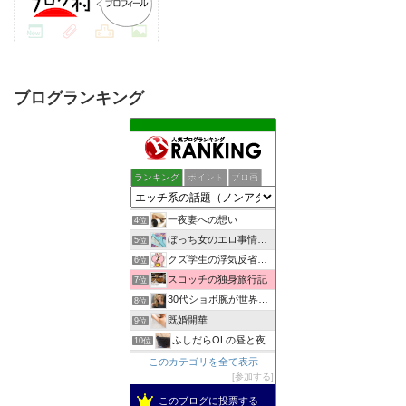
ブログランキング
助平半生記
1位
ランキング
ポイント
ブロ画
しっぽの練習帳
2位
女子スポーツジャーナル
3位
一夜妻への想い
4位
ぼっち女のエロ事情 一人エッチをとことん楽しむアダルトブログ
5位
クズ学生の浮気反省日記
6位
スコッチの独身旅行記
7位
30代ショボ腕が世界でナンパとフウゾクを楽しむブログ
8位
既婚開華
9位
ふしだらOLの昼と夜
10位
出会い無料検索
このカテゴリを全て表示
11位
参加する
男の性体験告白Blog
12位
自慰依存症OLのオナニー体験告白ブログ
このブログに投票する
13位