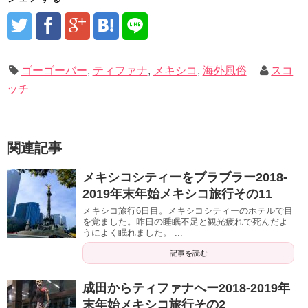
ゴーゴーバー
,
ティファナ
,
メキシコ
,
海外風俗
スコ
ッチ
関連記事
メキシコシティーをブラブラー2018-
2019年末年始メキシコ旅行その11
メキシコ旅行6日目。メキシコシティーのホテルで目
を覚ました。昨日の睡眠不足と観光疲れで死んだよ
うによく眠れました。 ...
記事を読む
成田からティファナへー2018-2019年
末年始メキシコ旅行その2