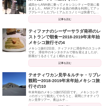
成田からANA便に乗ってメキシコシティー空港に着
きました。ANAプラチナ会員の特典を利用してアッ
プグレードしたプレミアムエコノミーは快適でし...
記事を読む
ティファナのシーザーサラダ発祥のレ
ストランで朝食ー2018-2019年末年始
メキシコ旅行その4
メキシコ旅行2日目、ティファナに滞在中のスコッチ
です。 滞在中のキンタホテルで朝を迎えましたが、
部屋がうるさくてよく眠れません...
記事を読む
テオティワカン見学＆ルチャ・リブレ
観戦ー2018-2019年末年始メキシコ旅
行その10
年末年始のメキシコ旅行5日目です。 メキシコシテ
ィのガッツリ観光してやろうと、昼間にテオティワ
カン見学ツアー、夜はルチ...