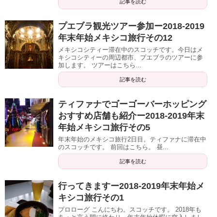
記事を読む
プエブラ観光ツアー参加ー2018-2019
年末年始メキシコ旅行その12
メキシコシティー滞在中のスコッチです。今日はメ
キシコシティーの周辺都市、プエブラのツアーに参
加します。 ツアーはこちら...
記事を読む
ティファナでゴーゴーバーホッピング
おすすめ店舗も紹介ー2018-2019年末
年始メキシコ旅行その5
年末年始のメキシコ旅行2日目。ティファナに滞在中
のスコッチです。 前回はこちら。 昼...
記事を読む
行ってきますー2018-2019年末年始メ
キシコ旅行その1
プロローグ こんにちわ。スコッチです。 2018年も