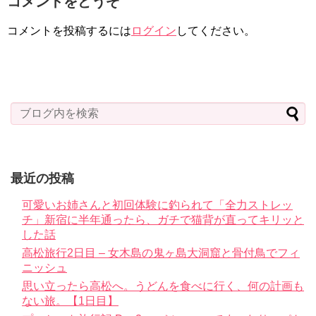
コメントをどうぞ
コメントを投稿するには
ログイン
してください。
最近の投稿
可愛いお姉さんと初回体験に釣られて「全力ストレッ
チ」新宿に半年通ったら、ガチで猫背が直ってキリッと
した話
高松旅行2日目 – 女木島の鬼ヶ島大洞窟と骨付鳥でフィ
ニッシュ
思い立ったら高松へ。うどんを食べに行く、何の計画も
ない旅。【1日目】