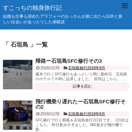
すこっちの独身旅行記
結婚も仕事も諦めたアラフォーのおっさんが旅に出たら以外と新
しい出会いがあったりした体験談
「 石垣島 」一覧
帰路ー石垣島SFC修行その3
2018/11/29
石垣島旅行2018年9月
週末で行くSFC修行もあっという間に最終日、石垣島
のホテルで６時に起床しました。 前回はこちら。 ...
記事を読む
飛行機乗り遅れたー石垣島SFC修行そ
の2
2018/11/28
石垣島旅行2018年9月
SFC修行で行く那覇＆石垣島旅行2日目です。 1日目は
こちら。 昨日飲みすぎました。9時過ぎの飛行機で
那...