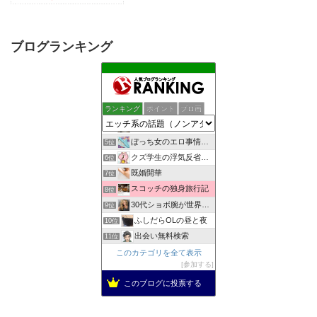
ブログランキング
助平半生記
1位
しっぽの練習帳
2位
ランキング
ポイント
ブロ画
女子スポーツジャーナル
3位
一夜妻への想い
4位
ぼっち女のエロ事情 一人エッチをとことん楽しむアダルトブログ
5位
クズ学生の浮気反省日記
6位
既婚開華
7位
スコッチの独身旅行記
8位
30代ショボ腕が世界でナンパとフウゾクを楽しむブログ
9位
ふしだらOLの昼と夜
10位
出会い無料検索
11位
男の性体験告白Blog
このカテゴリを全て表示
12位
参加する
自慰依存症OLのオナニー体験告白ブログ
13位
アウトロー式 超価値ある情報無料発信
このブログに投票する
14位
女の子のちょっとHだけど放っておけない悩み
15位