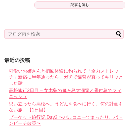
記事を読む
最近の投稿
可愛いお姉さんと初回体験に釣られて「全力ストレッ
チ」新宿に半年通ったら、ガチで猫背が直ってキリッと
した話
高松旅行2日目 – 女木島の鬼ヶ島大洞窟と骨付鳥でフィ
ニッシュ
思い立ったら高松へ。うどんを食べに行く、何の計画も
ない旅。【1日目】
プーケット旅行記 Day2 〜バルコニーでまったり、パト
ンビーチ散策〜