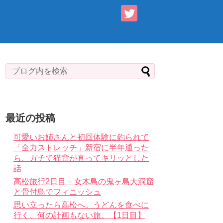
最近の投稿
可愛いお姉さんと初回体験に釣られて
「全力ストレッチ」新宿に半年通った
ら、ガチで猫背が直ってキリッとした
話
高松旅行2日目 – 女木島の鬼ヶ島大洞窟
と骨付鳥でフィニッシュ
思い立ったら高松へ。うどんを食べに
行く、何の計画もない旅。【1日目】