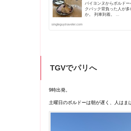
バイヨンヌからボルドー
クパック背負った人が多
か。 列車到着。 ...
singleguytraveler.com
TGVでパリへ
9時出発。
土曜日のボルドーは朝が遅く、人はま