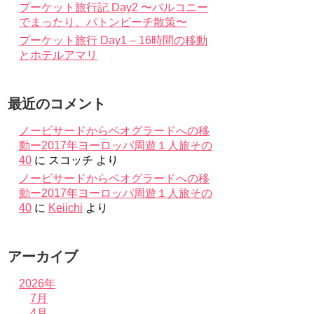
プーケット旅行記 Day2 〜バルコニー
でまったり、パトンビーチ散策〜
プーケット旅行 Day1 – 16時間の移動
とホテルアマリ
最近のコメント
ノービサードからベオグラードへの移
動ー2017年ヨーロッパ周遊１人旅その
40
に
スコッチ
より
ノービサードからベオグラードへの移
動ー2017年ヨーロッパ周遊１人旅その
40
に
Keiichi
より
アーカイブ
2026年
7月
4月