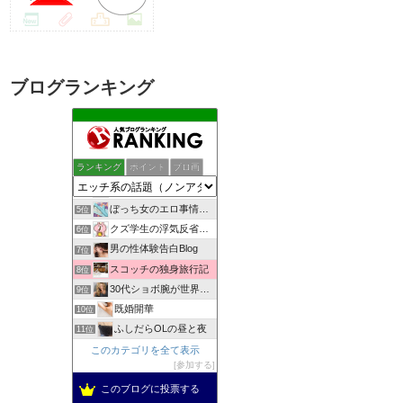
ブログランキング
助平半生記
1位
しっぽの練習帳
2位
ランキング
ポイント
ブロ画
女子スポーツジャーナル
3位
一夜妻への想い
4位
ぼっち女のエロ事情 一人エッチをとことん楽しむアダルトブログ
5位
クズ学生の浮気反省日記
6位
男の性体験告白Blog
7位
スコッチの独身旅行記
8位
30代ショボ腕が世界でナンパとフウゾクを楽しむブログ
9位
既婚開華
10位
ふしだらOLの昼と夜
11位
出会い無料検索
このカテゴリを全て表示
12位
参加する
自慰依存症OLのオナニー体験告白ブログ
13位
女の子のちょっとHだけど放っておけない悩み
このブログに投票する
14位